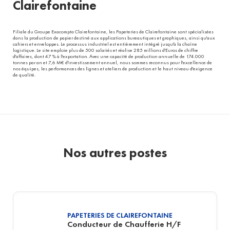
Clairefontaine
Filiale du Groupe Exacompta Clairefontaine, les Papeteries de Clairefontaine sont spécialisées
dans la production de papier destiné aux applications bureautiques et graphiques, ainsi qu'aux
cahiers et enveloppes. Le processus industriel est entièrement intégré jusqu'à la chaîne
logistique. Le site emploie plus de 500 salariés et réalise 285 millions d'Euros de chiffre
d'affaires, dont 47 % à l'exportation. Avec une capacité de production annuelle de 174.000
tonnes par an et 7,6 M€ d'investissement annuel, nous sommes reconnus pour l'excellence de
nos équipes, les performances des lignes et ateliers de production et le haut niveau d'exigence
de qualité.
Nos autres postes
PAPETERIES DE CLAIREFONTAINE
Conducteur de Chaufferie H/F