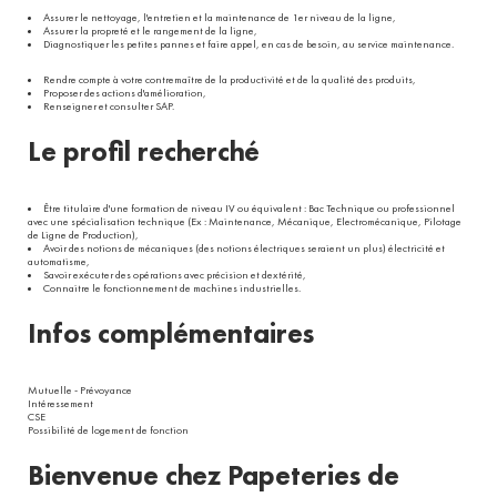
Assurer le nettoyage, l'entretien et la maintenance de 1er niveau de la ligne,
Assurer la propreté et le rangement de la ligne,
Diagnostiquer les petites pannes et faire appel, en cas de besoin, au service maintenance.
Rendre compte à votre contremaître de la productivité et de la qualité des produits,
Proposer des actions d'amélioration,
Renseigner et consulter SAP.
Le profil recherché
Être titulaire d'une formation de niveau IV ou équivalent : Bac Technique ou professionnel
avec une spécialisation technique (Ex : Maintenance, Mécanique, Electromécanique, Pilotage
de Ligne de Production),
Avoir des notions de mécaniques (des notions électriques seraient un plus) électricité et
automatisme,
Savoir exécuter des opérations avec précision et dextérité,
Connaitre le fonctionnement de machines industrielles.
Infos complémentaires
Mutuelle - Prévoyance
Intéressement
CSE
Possibilité de logement de fonction
Bienvenue chez Papeteries de