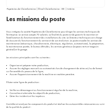
Papeteries de Clairefontaine | Étival-Clairefontaine - 88 | Intérim
Les missions du poste
Vous intégrez la société Papeteries de Clairefontaine pour diriger les services techniques de
l'entreprise. Le service compte 70 salariés. La finalité du poste est de garantir le maintien et
l'amélioration du fonctionnement des installations du site. Le Directeur technique a en charge
de s'assurer du fonctionnement du service et de son évolution. Le poste encadre les services de
maintenance (mécanique, chaudronnerie, électrique, régulation, automatisme), la préparation,
la maintenance postée, le bureau d'études, les services généraux (espaces verts et magasin
général) et le garage.
Les missions principales sont les suivantes :
Organiser et préparer votre production,
Assurer les réglages manuels ou automatisés lors de changement de séries et/ou de format
sur l'ensemble du process de la ligne,
Assurer l'approvisionnement de la machine en matière première.
Piloter votre ligne de production :
Veiller au démarrage et au fonctionnement régulier de la machine,
Connaître et atteindre les objectifs de production,
Gérer les incidents et les imprévus.
Contrôler et analyser les composants du produit et réaliser les autocontrôles nécessaires au suivi
de la qualité du produit :