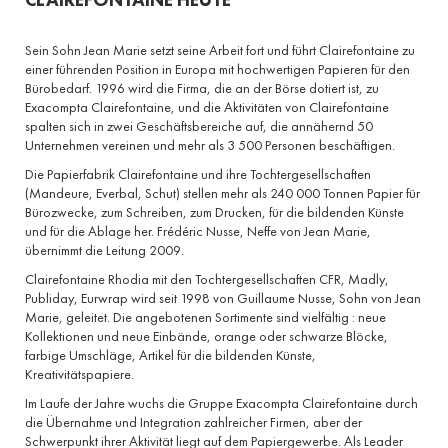
CLAIREFONTAINE HEUTE
Sein Sohn Jean Marie setzt seine Arbeit fort und führt Clairefontaine zu
einer führenden Position in Europa mit hochwertigen Papieren für den
Bürobedarf. 1996 wird die Firma, die an der Börse dotiert ist, zu
Exacompta Clairefontaine, und die Aktivitäten von Clairefontaine
spalten sich in zwei Geschäftsbereiche auf, die annähernd 50
Unternehmen vereinen und mehr als 3 500 Personen beschäftigen.
Die Papierfabrik Clairefontaine und ihre Tochtergesellschaften
(Mandeure, Everbal, Schut) stellen mehr als 240 000 Tonnen Papier für
Bürozwecke, zum Schreiben, zum Drucken, für die bildenden Künste
und für die Ablage her. Frédéric Nusse, Neffe von Jean Marie,
übernimmt die Leitung 2009.
Clairefontaine Rhodia mit den Tochtergesellschaften CFR, Madly,
Publiday, Eurwrap wird seit 1998 von Guillaume Nusse, Sohn von Jean
Marie, geleitet. Die angebotenen Sortimente sind vielfältig : neue
Kollektionen und neue Einbände, orange oder schwarze Blöcke,
farbige Umschläge, Artikel für die bildenden Künste,
Kreativitätspapiere.
Im Laufe der Jahre wuchs die Gruppe Exacompta Clairefontaine durch
die Übernahme und Integration zahlreicher Firmen, aber der
Schwerpunkt ihrer Aktivität liegt auf dem Papiergewerbe. Als Leader