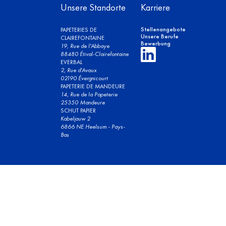
Unsere Standorte
Karriere
Stellenangebote
PAPETERIES DE
Unsere Berufe
CLAIREFONTAINE
Bewerbung
19, Rue de l'Abbaye
88480 Étival-Clairefontaine
EVERBAL
2, Rue d'Avaux
02190 Évergnicourt
PAPETERIE DE MANDEURE
14, Rue de la Papeterie
25350 Mandeure
SCHUT PAPIER
Kabeljauw 2
6866 NE Heelsum - Pays-
Bas
01
BÜROPAPIERE
Deutsch
© 2023 Clairefontaine. Alle Rechte vorbehalten.
Allgemeine Nutzungsbestimmungen
Legale Hinweise
02
FARBDRUCK
Datenschutzbestimmungen Design by Section4
Design by
Section4©