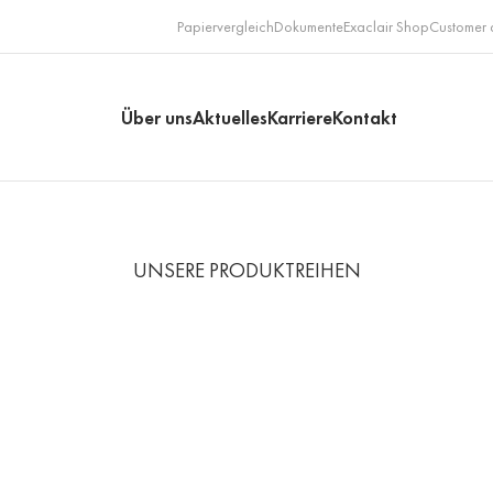
Papiervergleich
Dokumente
Exaclair Shop
Customer 
Über uns
Aktuelles
Karriere
Kontakt
UNSERE PRODUKTREIHEN