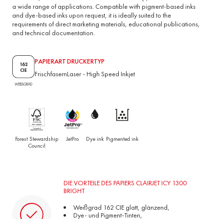
a wide range of applications. Compatible with pigment-based inks
and dye-based inks upon request, it is ideally suited to the
requirements of direct marketing materials, educational publications,
and technical documentation.
PAPIERART
DRUCKERTYP
162
CIE
Frischfasern
Laser
-
High Speed Inkjet
WEISSGRAD
Forest Stewardship
JetPro
Dye ink
Pigmented ink
Council
DIE VORTEILE DES PAPIERS CLAIRJET ICY 1300
BRIGHT
Weißgrad 162 CIE glatt, glänzend,
Dye- und Pigment-Tinten,