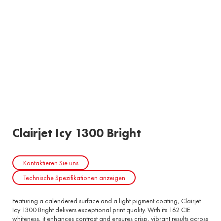
Clairjet Icy 1300 Bright
Kontaktieren Sie uns
Technische Spezifikationen anzeigen
Featuring a calendered surface and a light pigment coating, Clairjet
Icy 1300 Bright delivers exceptional print quality. With its 162 CIE
whiteness, it enhances contrast and ensures crisp, vibrant results across