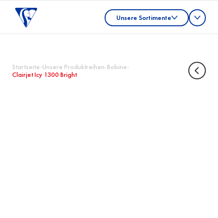
Unsere Sortimente
Startseite
-
Unsere Produktreihen
-
Bobine
-
Clairjet Icy 1300 Bright