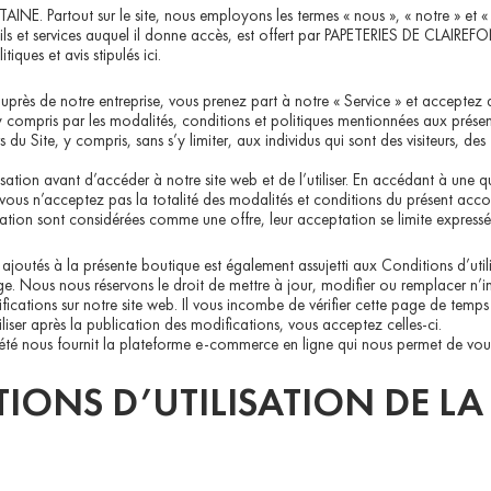
INE. Partout sur le site, nous employons les termes « nous », « notre » e
ils et services auquel il donne accès, est offert par PAPETERIES DE CLAIREFO
iques et avis stipulés ici.
près de notre entreprise, vous prenez part à notre « Service » et acceptez d’
, y compris par les modalités, conditions et politiques mentionnées aux présen
rs du Site, y compris, sans s’y limiter, aux individus qui sont des visiteurs, d
ilisation avant d’accéder à notre site web et de l’utiliser. En accédant à une 
. Si vous n’acceptez pas la totalité des modalités et conditions du présent a
ilisation sont considérées comme une offre, leur acceptation se limite expressé
joutés à la présente boutique est également assujetti aux Conditions d’utili
ge. Nous nous réservons le droit de mettre à jour, modifier ou remplacer n’i
ifications sur notre site web. Il vous incombe de vérifier cette page de temp
liser après la publication des modifications, vous acceptez celles-ci.
été nous fournit la plateforme e-commerce en ligne qui nous permet de vous 
TIONS D’UTILISATION DE L