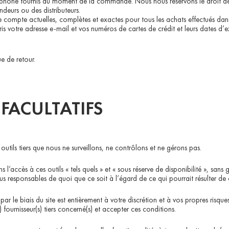
phone fournis au moment de la commande. Nous nous réservons le droit de l
deurs ou des distributeurs.
e compte actuelles, complètes et exactes pour tous les achats effectués da
s votre adresse e-mail et vos numéros de cartes de crédit et leurs dates d’exp
ue de retour.
 FACULTATIFS
utils tiers que nous ne surveillons, ne contrôlons et ne gérons pas.
’accès à ces outils « tels quels » et « sous réserve de disponibilité », sans
esponsables de quoi que ce soit à l’égard de ce qui pourrait résulter de ou êtr
par le biais du site est entièrement à votre discrétion et à vos propres risque
) fournisseur(s) tiers concerné(s) et accepter ces conditions.