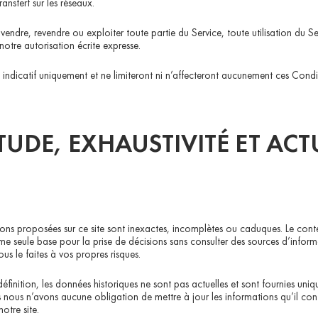
ransfert sur les réseaux.
endre, revendre ou exploiter toute partie du Service, toute utilisation du 
 notre autorisation écrite expresse.
itre indicatif uniquement et ne limiteront ni n’affecteront aucunement ces Condi
TUDE, EXHAUSTIVITÉ ET ACT
ions proposées sur ce site sont inexactes, incomplètes ou caduques. Le conten
me seule base pour la prise de décisions sans consulter des sources d’inform
ous le faites à vos propres risques.
définition, les données historiques ne sont pas actuelles et sont fournies uni
nous n’avons aucune obligation de mettre à jour les informations qu’il contie
otre site.