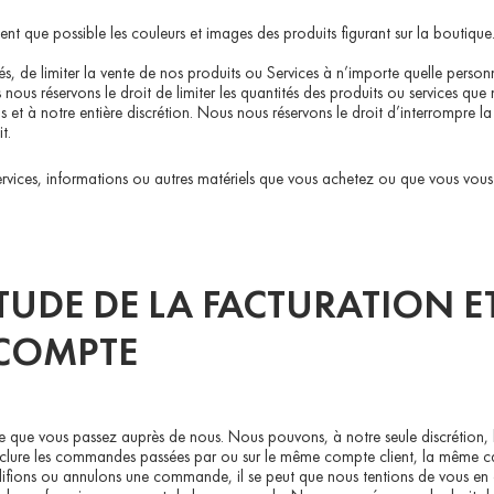
nt que possible les couleurs et images des produits figurant sur la boutiqu
igés, de limiter la vente de nos produits ou Services à n’importe quelle per
ous réservons le droit de limiter les quantités des produits ou services que n
s et à notre entière discrétion. Nous nous réservons le droit d’interrompre 
t.
ervices, informations ou autres matériels que vous achetez ou que vous vous
TUDE DE LA FACTURATION E
 COMPTE
 que vous passez auprès de nous. Nous pouvons, à notre seule discrétion, li
nclure les commandes passées par ou sur le même compte client, la même c
ifions ou annulons une commande, il se peut que nous tentions de vous en 