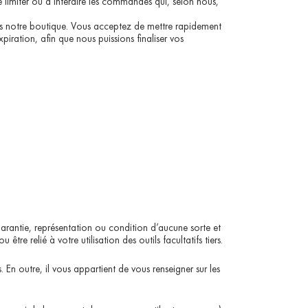
imiter ou d’interdire les commandes qui, selon nous,
ns notre boutique. Vous acceptez de mettre rapidement
iration, afin que nous puissions finaliser vos
 garantie, représentation ou condition d’aucune sorte et
e relié à votre utilisation des outils facultatifs tiers.
s. En outre, il vous appartient de vous renseigner sur les