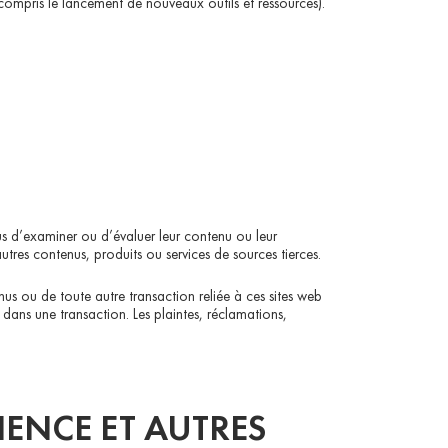
 compris le lancement de nouveaux outils et ressources).
enus d’examiner ou d’évaluer leur contenu ou leur
res contenus, produits ou services de sources tierces.
us ou de toute autre transaction reliée à ces sites web
r dans une transaction. Les plaintes, réclamations,
IENCE ET AUTRES