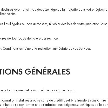
s déclarez avoir atteint ou dépassé l’âge de la majorité dans votre région, 
ser ce site.
fins illégales ou non autorisées, ni violer des lois de votre juridiction lorsqu
irus ou tout code de nature destructrice.
s Conditions entraînera la résiliation immédiate de vos Services.
TIONS GÉNÉRALES
u’un à tout moment et pour quelque raison que ce soit.
rmations relatives à votre carte de crédit) peut être transféré sans chiffre
ns le but de se conformer et de s’adapter aux exigences techniques de la co