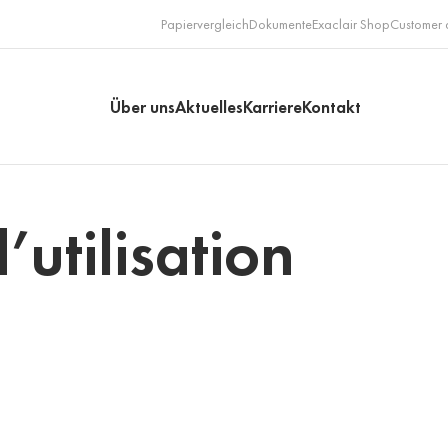
Papiervergleich
Dokumente
Exaclair Shop
Customer 
Über uns
Aktuelles
Karriere
Kontakt
’utilisation