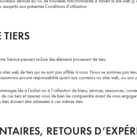
ouveaux services et/ou de nouvelles fonctionnalités à travers le site web (y
assujettis aux présentes Conditions d’utilisation.
 TIERS
otre Service peuvent inclure des éléments provenant de tiers.
s des sites web de tiers qui ne sont pas affiliés à nous. Nous ne sommes pas t
assumons aucune responsabilité quant aux contenus ou sites web, ou aux aut
ges liés à l’achat ou à l’utilisation de biens, services, ressources, conten
iques de ces tiers et assurez-vous de bien les comprendre avant de vous engage
tiers doivent être adressées à ces mêmes tiers.
NTAIRES, RETOURS D’EXPÉR