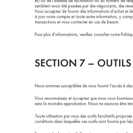
et/ou de l’adresse de facturation ou du numéro de télé
semblent avoir été passées par des négociants, des reven
Vous acceptez de fournir des informations d’achat et d
à jour votre compte et toute autre information, y compri
transactions et vous contacter en cas de besoin.
Pour plus d’informations, veuillez consulter notre Politiq
SECTION 7 – OUTILS
Nous sommes susceptibles de vous fournir l’accès à des o
Vous reconnaissez et acceptez que nous vous fournissons l
sans la moindre approbation. Nous ne saurions être tenus r
Toute utilisation par vous des outils facultatifs proposés 
conditions dans lesquelles ces outils sont fournis par le(s