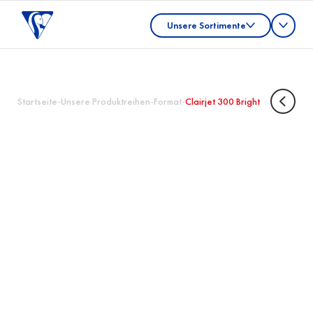
Unsere Sortimente
Startseite
-
Unsere Produktreihen
-
Format
-
Clairjet 300 Bright