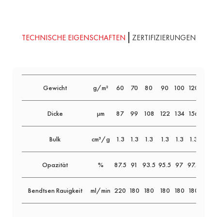
TECHNISCHE EIGENSCHAFTEN
ZERTIFIZIERUNGEN
Gewicht
g/m²
60
70
80
90
100
120
160
Dicke
μm
87
99
108
122
134
156
208
Bulk
cm³/g
1.3
1.3
1.3
1.3
1.3
1.3
1.3
Opazität
%
87.5
91
93.5
95.5
97
97.5
>99
Bendtsen Rauigkeit
ml/min
220
180
180
180
180
180
180