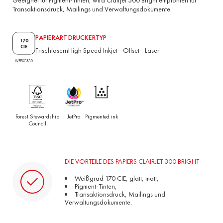
Transaktionsdruck, Mailings und Verwaltungsdokumente.
PAPIERART
DRUCKERTYP
170
CIE
Frischfasern
High Speed Inkjet
-
Offset
-
Laser
WEISSGRAD
Forest Stewardship
JetPro
Pigmented ink
Council
DIE VORTEILE DES PAPIERS CLAIRJET 300 BRIGHT
Weißgrad 170 CIE, glatt, matt,
Pigment-Tinten,
Transaktionsdruck, Mailings und
Verwaltungsdokumente.