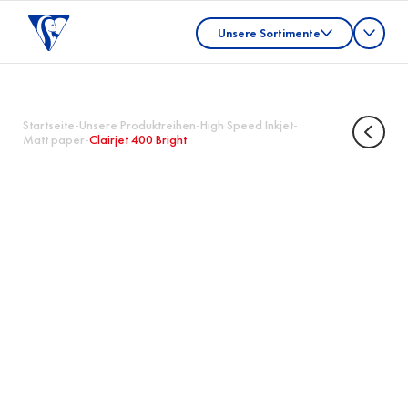
Unsere Sortimente
Startseite
-
Unsere Produktreihen
-
High Speed Inkjet
-
Matt paper
-
Clairjet 400 Bright