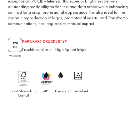
exceptional 170 CIE whiteness. This superior brightness delivers
outstanding readability for fine text and data tables while enhancing
contrast for a crisp, professional appearance. It is also ideal for the
dynamic reproduction of logos, promotional inserts, and TransPromo
communications, ensuring maximum visual impact.
PAPIERART
DRUCKERTYP
170
CIE
Frischfasern
Laser
-
High Speed Inkjet
WEISSGRAD
Forest Stewardship
JetPro
Dye ink
Pigmented ink
Council