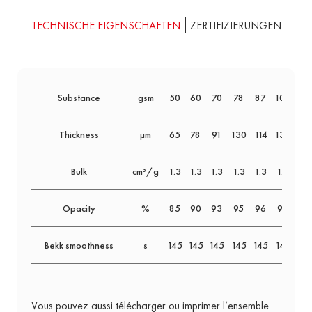
TECHNISCHE EIGENSCHAFTEN
ZERTIFIZIERUNGEN
Substance
gsm
50
60
70
78
87
100
12
Thickness
µm
65
78
91
130
114
130
15
Bulk
cm³/g
1.3
1.3
1.3
1.3
1.3
1.3
1.3
Opacity
%
85
90
93
95
96
97
97
Bekk smoothness
s
145
145
145
145
145
145
14
Vous pouvez aussi télécharger ou imprimer l’ensemble