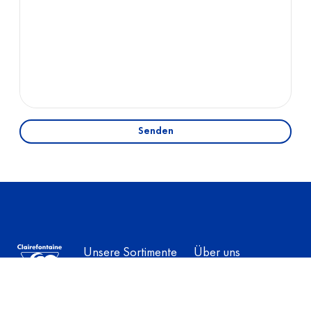
Senden
Unsere Sortimente
Über uns
01
BÜROPAPIERE
Büropapiere
Unsere Geschichte
Deutsch
Farbdruck
Unsere 4
High Speed Inkjet
Produktionsstandorte
Sortiment für
Die Gruppe Exacompta-