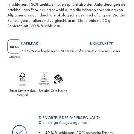
Frischfasern, FSC® zertifiziert. Es entspricht also den Anforderungen der
nachhaltigen Entwicklung sowohl durch die Wiederverwendung von
Altpapier als auch durch die ökologische Bewirtschaftung der Wälder.
Seine Eigenschaften sind vergleichbar mit Clairefontaine 80 g-
Papieren mit 100 % Frischfasern.
PAPIERART
DRUCKERTYP
161 CIE
50 % Recyclingfasern
-
50 % Frischfasern
Jet d’encre
-
Laser
WEISSGRAD
Forest Stewardship
Ecolabel
Zero Plastic
Council
DIE VORTEILE DES PAPIERS EQUALITY
Die richtige Ausgewogenheit
50 % Frischfasern, 50 % recycelte Fasern,