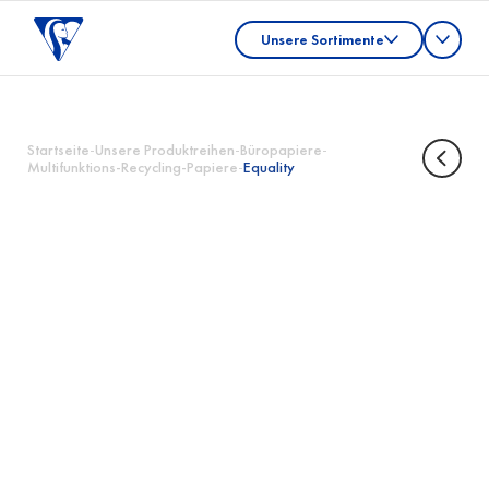
Unsere Sortimente
Startseite
-
Unsere Produktreihen
-
Büropapiere
-
Multifunktions-Recycling-Papiere
-
Equality