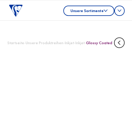
Unsere Sortimente
Startseite
-
Unsere Produktreihen
-
Inkjet
-
Inkjet
-
Glossy Coated