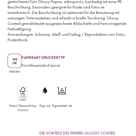
gestrichenes Foto Glossy-Papier, mikroporös, beidseitig mit einer PE-
Beschichtung, besonders geeignet für Poster und Fotos im
Innenbereich. Die Beschichtung ist optimisiert für die Benutzung mit
wässrigen Tintensystemen und erlaubt schnelle Trocknung. Glossy
Coated gewährleistet ausgezeichnete Bildschärfe und hervorragende
Farbsättigung.
Anwendungen: Schwarz, Weiß und Farbig / Reproduktion von Fotos,
Posterdruck.
PAPIERART
DRUCKERTYP
130
CIE
Frischfasern
Jet d’encre
WEISSGRAD
Forest Stewardship
Dye ink
Pigmented ink
Council
DIE VORTEILE DES PAPIERS GLOSSY COATED