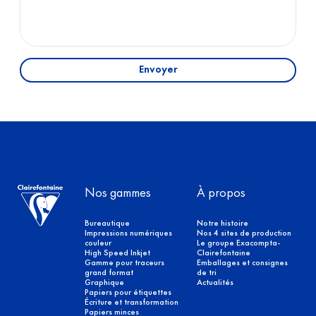
Envoyer
Nos gammes
À propos
Bureautique
Notre histoire
Impressions numériques
Nos 4 sites de production
couleur
Le groupe Exacompta-
High Speed Inkjet
Clairefontaine
Gamme pour traceurs
Emballages et consignes
grand format
de tri
Graphique
Actualités
Papiers pour étiquettes
Écriture et transformation
Papiers minces