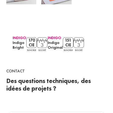
INDIGO
INDIGO
170
151
Indigo
Indigo
3
3
CIE
CIE
Bright
Original
BLANCHEUR
RUGOSITÉ
BLANCHEUR
RUGOSITÉ
CONTACT
Des questions techniques, des
idées de projets ?