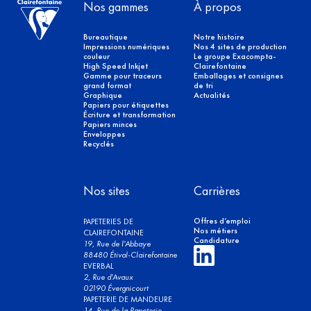
Nos gammes
À propos
Bureautique
Notre histoire
Impressions numériques
Nos 4 sites de production
couleur
Le groupe Exacompta-
High Speed Inkjet
Clairefontaine
Gamme pour traceurs
Emballages et consignes
grand format
de tri
Graphique
Actualités
Papiers pour étiquettes
Écriture et transformation
Papiers minces
Enveloppes
Recyclés
Nos sites
Carrières
Offres d’emploi
PAPETERIES DE
Nos métiers
CLAIREFONTAINE
Candidature
19, Rue de l'Abbaye
88480 Étival-Clairefontaine
EVERBAL
2, Rue d'Avaux
02190 Évergnicourt
PAPETERIE DE MANDEURE
14, Rue de la Papeterie