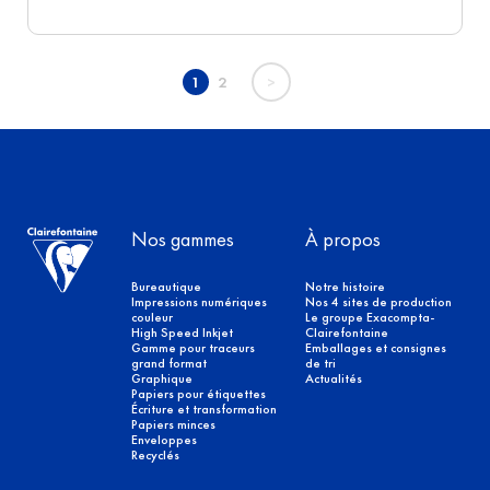
1
2
>
Nos gammes
À propos
Bureautique
Notre histoire
Impressions numériques
Nos 4 sites de production
couleur
Le groupe Exacompta-
High Speed Inkjet
Clairefontaine
Gamme pour traceurs
Emballages et consignes
grand format
de tri
Graphique
Actualités
Papiers pour étiquettes
Écriture et transformation
Papiers minces
Enveloppes
Recyclés