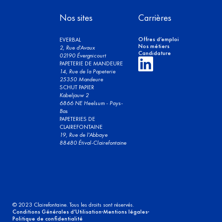
Nos sites
Carrières
Offres d’emploi
EVERBAL
Nos métiers
2, Rue d'Avaux
Candidature
02190 Évergnicourt
PAPETERIE DE MANDEURE
14, Rue de la Papeterie
25350 Mandeure
SCHUT PAPIER
Kabeljauw 2
6866 NE Heelsum - Pays-
Bas
PAPETERIES DE
CLAIREFONTAINE
19, Rue de l'Abbaye
88480 Étival-Clairefontaine
© 2023 Clairefontaine. Tous les droits sont réservés.
Conditions Générales d’Utilisation
Mentions légales
Politique de confidentialité