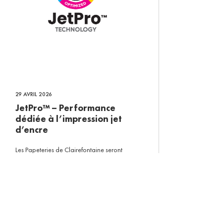
29 AVRIL 2026
JetPro™ – Performance
dédiée à l’impression jet
d’encre
Les Papeteries de Clairefontaine seront
heureuses de vous retrouver aux Hunkeler
Innovationdays 2025, qui se tiendront du
24 au 27 février à Lucerne, en Suisse !