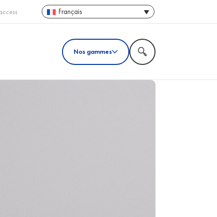
Français
access
Nos gammes