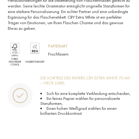
Herausforderungen für die Etikettierung von Flaschenhälsen gerecht zu
werden. Seine leichte Grammatur ermöglicht originelle Stanzformen für
eine stärkere Personalisierung. Ein echter Partner und eine unbedingte
Ergänzung für das Flaschenetikett. CBY Extra White ist ein perfekter
Träger von Emotionen, um Ihren Flaschen Charme und das gewisse
Etwas zu geben.
PAPIERART
Frischfasern
FOREST
STEWARDSHIP
NASSBESTÄNDIGKEIT
COUNCIL
DIE VORTEILE DES PAPIERS CBY EXTRA WHITE 70 WS
– NECK LABEL
Sich für eine komplette Verkleidung entscheiden,
Ein feines Papier wählen für personalisierte
Stanzformen,
Einen hohen Weißgrad wählen für einen
brillanten Druckkontrast.