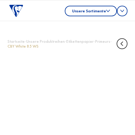
Unsere Sortimente
Startseite
-
Unsere Produktreihen
-
Etikettenpapier
-
Primeurs
-
CBY White 85 WS