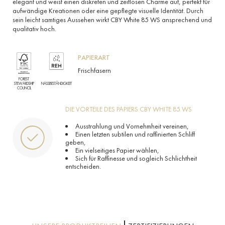
elegant und weist einen diskreten und zeitlosen Charme auf, perfekt für
aufwändige Kreationen oder eine gepflegte visuelle Identität. Durch
sein leicht samtiges Aussehen wirkt CBY White 85 WS ansprechend und
qualitativ hoch.
PAPIERART
Frischfasern
FOREST
STEWARDSHIP
NASSBESTÄNDIGKEIT
COUNCIL
DIE VORTEILE DES PAPIERS CBY WHITE 85 WS
Ausstrahlung und Vornehmheit vereinen,
Einen letzten subtilen und raffinierten Schliff
geben,
Ein vielseitiges Papier wählen,
Sich für Raffinesse und sogleich Schlichtheit
entscheiden.