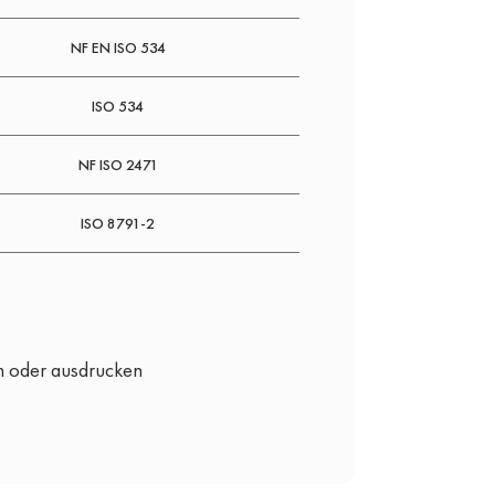
NF EN ISO 534
ISO 534
NF ISO 2471
ISO 8791-2
n oder ausdrucken