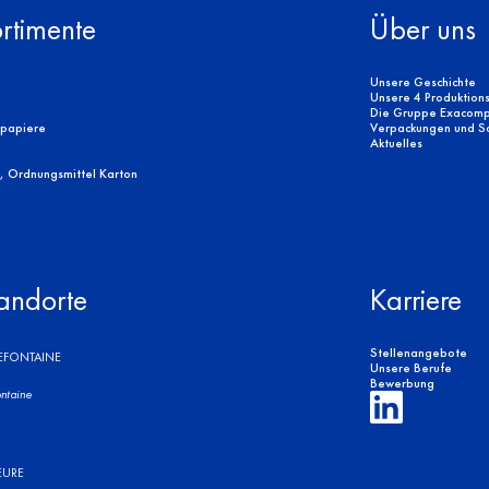
rtimente
Über uns
Unsere Geschichte
Unsere 4 Produktion
Die Gruppe Exacomp
rpapiere
Verpackungen und Sor
Aktuelles
, Ordnungsmittel Karton
andorte
Karriere
Stellenangebote
REFONTAINE
Unsere Berufe
Bewerbung
ntaine
EURE