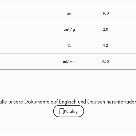
μm
160
cm³/g
2.0
%
92
ml/min
750
alle unsere Dokumente auf Englisch und Deutsch herunterlade
Katalog