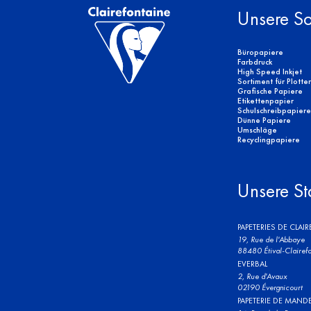
Unsere So
Büropapiere
Farbdruck
High Speed Inkjet
Sortiment für Plotte
Grafische Papiere
Etikettenpapier
Schulschreibpapiere
Dünne Papiere
Umschläge
Recyclingpapiere
Unsere St
PAPETERIES DE CLAI
19, Rue de l'Abbaye
88480 Étival-Clairefo
EVERBAL
2, Rue d'Avaux
02190 Évergnicourt
PAPETERIE DE MAND