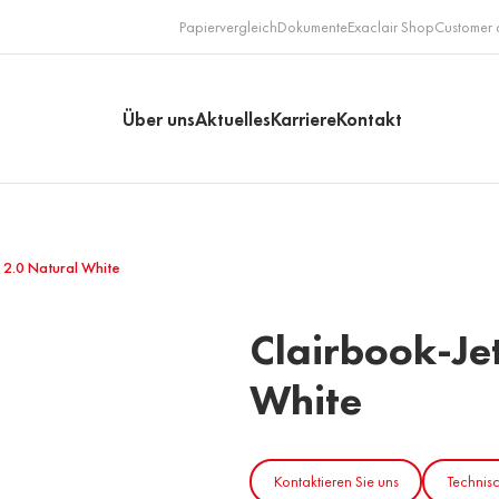
Papiervergleich
Dokumente
Exaclair Shop
Customer 
Über uns
Aktuelles
Karriere
Kontakt
 2.0 Natural White
Clairbook-Je
White
Kontaktieren Sie uns
Technisc