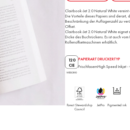
Clairbook-Jet 2.0 Natural White verein
Die Vorteile dieses Papiers sind derart
Beschränkung der Auflagenzahl zu veröff
Offset.
Clairbook-Jet 2.0 Natural White eignet 
Dicke des Buchrückens. Es ist auch vom F
Rollenoffsetmaschinen erhältlich.
PAPIERART
DRUCKERTYP
120
CIE
Frischfasern
High Speed Inkjet
-
WEISSGRAD
Forest Stewardship
JetPro
Pigmented ink
Council