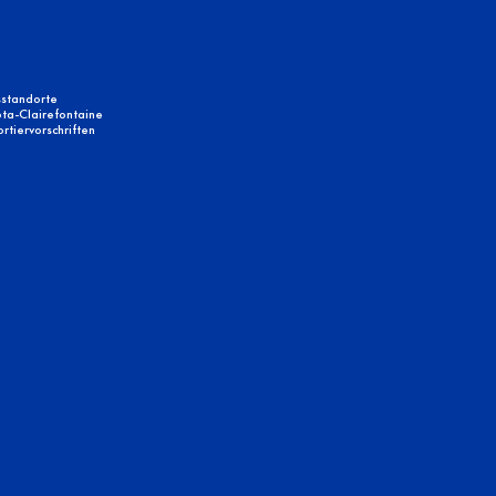
sstandorte
ta-Clairefontaine
tiervorschriften