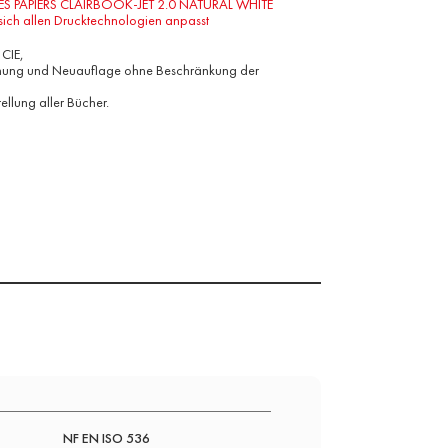
DES PAPIERS CLAIRBOOK-JET 2.0 NATURAL WHITE
 sich allen Drucktechnologien anpasst
CIE,
chung und Neuauflage ohne Beschränkung der
tellung aller Bücher.
NF EN ISO 536