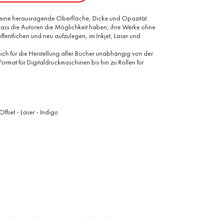
t eine herausragende Oberfläche, Dicke und Opazität.
, dass die Autoren die Möglichkeit haben, ihre Werke ohne
entlichen und neu aufzulegen, im Inkjet, Laser und
sich für die Herstellung aller Bücher unabhängig von der
ormat für Digitaldruckmaschinen bis hin zu Rollen für
Offset
-
Laser
-
Indigo