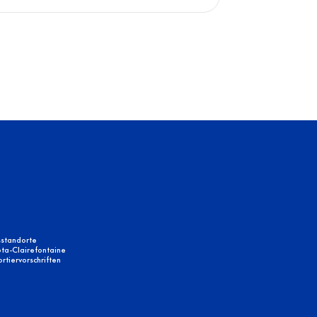
sstandorte
ta-Clairefontaine
tiervorschriften