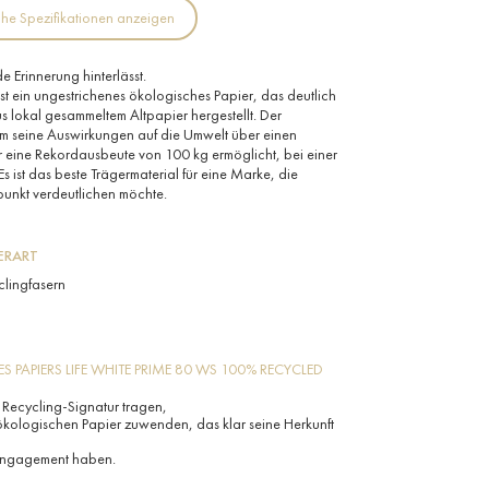
he Spezifikationen anzeigen
 Erinnerung hinterlässt.
t ein ungestrichenes ökologisches Papier, das deutlich
us lokal gesammeltem Altpapier hergestellt. Der
um seine Auswirkungen auf die Umwelt über einen
 eine Rekordausbeute von 100 kg ermöglicht, bei einer
 ist das beste Trägermaterial für eine Marke, die
punkt verdeutlichen möchte.
ERART
clingfasern
DES PAPIERS LIFE WHITE PRIME 80 WS 100% RECYCLED
e Recycling-Signatur tragen,
ökologischen Papier zuwenden, das klar seine Herkunft
engagement haben.