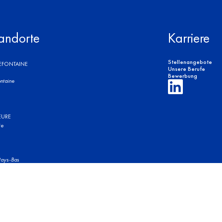
andorte
Karriere
Stellenangebote
REFONTAINE
Unsere Berufe
Bewerbung
ntaine
EURE
ie
ays-Bas
ungsbestimmungen
Legale Hinweise
Datenschutzbestimmungen Design by Section4