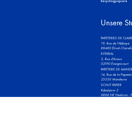
Recyclingpapiere
Unsere St
PAPETERIES DE CLAI
19, Rue de l'Abbaye
88480 Étival-Clairefo
EVERBAL
2, Rue d'Avaux
02190 Évergnicourt
PAPETERIE DE MAND
14, Rue de la Papeter
25350 Mandeure
SCHUT PAPIER
Kabeljauw 2
6866 NE Heelsum - P
© 2023 Clairefontaine. Alle Rechte vorbehalten.
Allgemeine Nutz