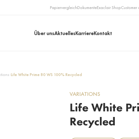
Papiervergleich
Dokumente
Exaclair Shop
Customer 
Über uns
Aktuelles
Karriere
Kontakt
tions
-
Life White Prime 80 WS 100% Recycled
VARIATIONS
Life White 
Recycled