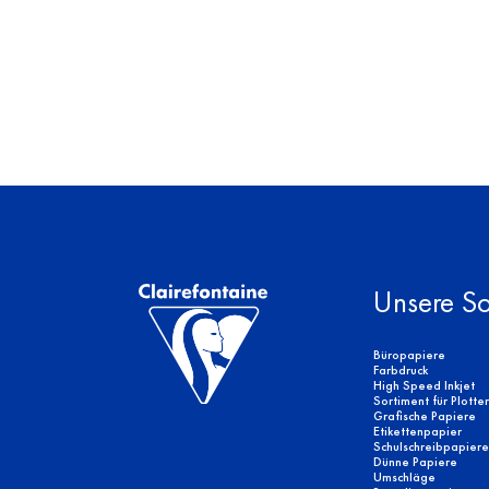
Unsere So
Büropapiere
Farbdruck
High Speed Inkjet
Sortiment für Plotte
Grafische Papiere
Etikettenpapier
Schulschreibpapiere
Dünne Papiere
Umschläge