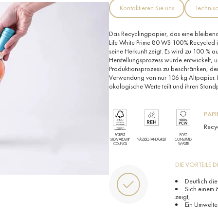
Kontaktieren Sie uns
Technisc
Das Recyclingpapier, das eine bleibende
Life White Prime 80 WS 100% Recycled is
seine Herkunft zeigt. Es wird zu 100 % a
Herstellungsprozess wurde entwickelt, 
Produktionsprozess zu beschränken, der
Verwendung von nur 106 kg Altpapier. Es
ökologische Werte teilt und ihren Stand
PAPI
Recy
FOREST
POST
STEWARDSHIP
NASSBESTÄNDIGKEIT
CONSUMER
COUNCIL
WASTE
DIE VORTEILE 
Deutlich di
Sich einem 
zeigt,
Ein Umwelt