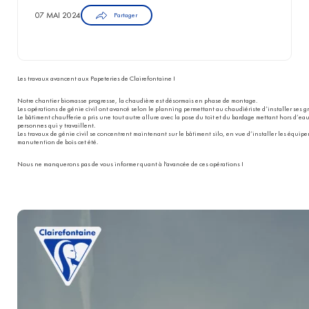
07 MAI 2024
Partager
Les travaux avancent aux Papeteries de Clairefontaine !
Notre chantier biomasse progresse, la chaudière est désormais en phase de montage.
Les opérations de génie civil ont avancé selon le planning permettant au chaudiériste d’installer ses 
Le bâtiment chaufferie a pris une tout autre allure avec la pose du toit et du bardage mettant hors d’eau 
personnes qui y travaillent.
Les travaux de génie civil se concentrent maintenant sur le bâtiment silo, en vue d’installer les équip
manutention de bois cet été.
Nous ne manquerons pas de vous informer quant à l'avancée de ces opérations !