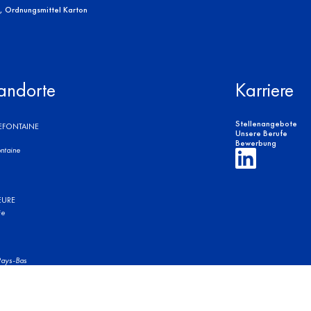
, Ordnungsmittel Karton
andorte
Karriere
Stellenangebote
REFONTAINE
Unsere Berufe
Bewerbung
ntaine
EURE
ie
ays-Bas