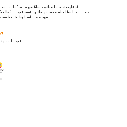
per made from virgin fibres with a basis weight of
lly for inkjet printing. This paper is ideal for both black-
rs medium to high ink coverage.
YP
 Speed Inkjet
ro