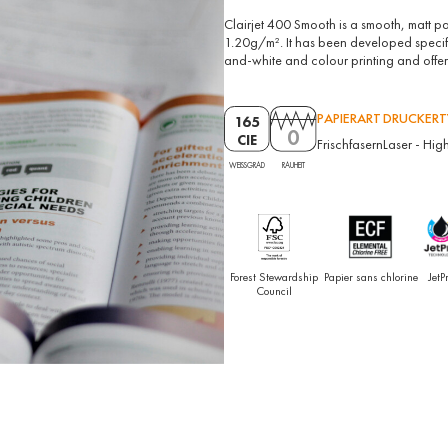
Clairjet 400 Smooth is a smooth, matt pa
1.20g/m². It has been developed specifica
and-white and colour printing and offe
PAPIERART
DRUCKERT
165
0
CIE
Frischfasern
Laser
-
High
RAUHEIT
WEISSGRAD
Forest Stewardship
Papier sans chlorine
JetP
Council