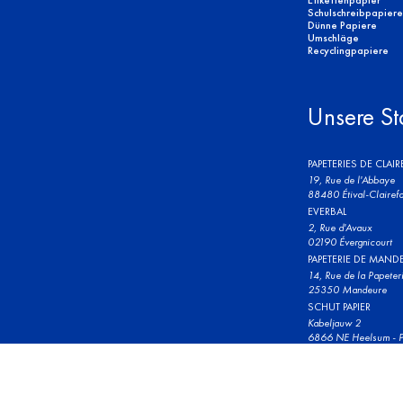
Etikettenpapier
Schulschreibpapiere
Dünne Papiere
Umschläge
Recyclingpapiere
Unsere St
PAPETERIES DE CLAI
19, Rue de l'Abbaye
88480 Étival-Clairefo
EVERBAL
2, Rue d'Avaux
02190 Évergnicourt
PAPETERIE DE MAND
14, Rue de la Papeter
25350 Mandeure
SCHUT PAPIER
Kabeljauw 2
6866 NE Heelsum - P