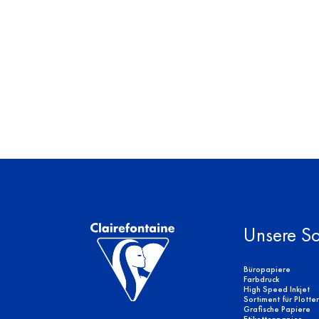
Unsere So
Büropapiere
Farbdruck
High Speed Inkjet
Sortiment für Plotte
Grafische Papiere