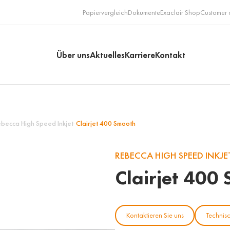
Papiervergleich
Dokumente
Exaclair Shop
Customer 
Über uns
Aktuelles
Karriere
Kontakt
becca High Speed Inkjet
-
Clairjet 400 Smooth
REBECCA HIGH SPEED INKJE
Clairjet 400
Kontaktieren Sie uns
Technisc