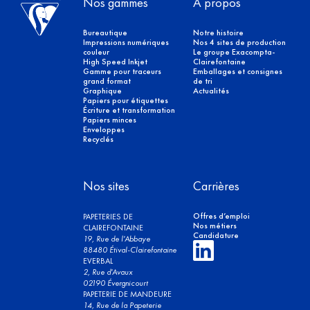
Nos gammes
À propos
Bureautique
Notre histoire
Impressions numériques
Nos 4 sites de production
couleur
Le groupe Exacompta-
High Speed Inkjet
Clairefontaine
Gamme pour traceurs
Emballages et consignes
grand format
de tri
Graphique
Actualités
Papiers pour étiquettes
Écriture et transformation
Papiers minces
Enveloppes
Recyclés
Nos sites
Carrières
Offres d’emploi
PAPETERIES DE
Nos métiers
CLAIREFONTAINE
Candidature
19, Rue de l'Abbaye
88480 Étival-Clairefontaine
EVERBAL
2, Rue d'Avaux
02190 Évergnicourt
PAPETERIE DE MANDEURE
14, Rue de la Papeterie