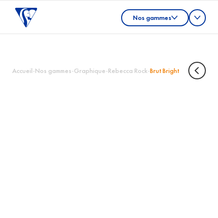
Nos gammes
Accueil
-
Nos gammes
-
Graphique
-
Rebecca Rock
-
Brut Bright