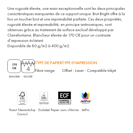
Une rugosité élevée, une main exceptionnelle sont les deux principales
caractéristiques marquantes de ce support unique. Brut Bright offre à la
fois un toucher brut et une imprimabilité parfaite. Ces deux propriétés,
rugosité élevée et imprimabilité, en principe antinomiques, sont
obtenues grâce au traitement de surface exclusif développé par
Clairefontaine. Blancheur élevée de 170 CIE pour un contraste
d’impression éclatant.
Disponible de 80 g/m2 à 400 g/m2.
TYPE DE PAPIER
TYPE D'IMPRESSION
170
4
CIE
Fibre vierge
Offset
-
Laser
-
Compatible Inkjet
RUGOSITÉ
BLANCHEUR
Forest Stewardship
Ecolabel
Papier sans chlorine
JetPro
Council