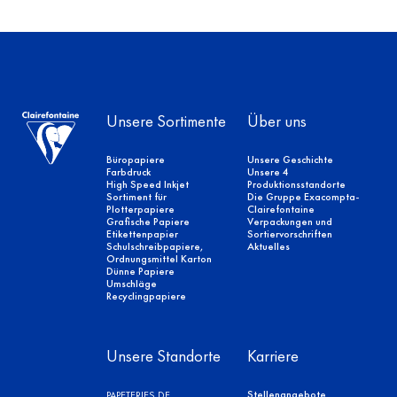
Unsere Sortimente
Über uns
Büropapiere
Unsere Geschichte
Farbdruck
Unsere 4
High Speed Inkjet
Produktionsstandorte
Sortiment für
Die Gruppe Exacompta-
Plotterpapiere
Clairefontaine
Grafische Papiere
Verpackungen und
Etikettenpapier
Sortiervorschriften
Schulschreibpapiere,
Aktuelles
Ordnungsmittel Karton
Dünne Papiere
Umschläge
Recyclingpapiere
Unsere Standorte
Karriere
Stellenangebote
PAPETERIES DE