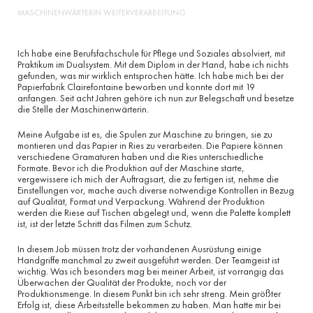
MASCHINENWÄRTERIN WEITERVERARBEITUNG
Ich habe eine Berufsfachschule für Pflege und Soziales absolviert, mit
Praktikum im Dualsystem. Mit dem Diplom in der Hand, habe ich nichts
gefunden, was mir wirklich entsprochen hätte. Ich habe mich bei der
Papierfabrik Clairefontaine beworben und konnte dort mit 19
anfangen. Seit acht Jahren gehöre ich nun zur Belegschaft und besetze
die Stelle der Maschinenwärterin.
Meine Aufgabe ist es, die Spulen zur Maschine zu bringen, sie zu
montieren und das Papier in Ries zu verarbeiten. Die Papiere können
verschiedene Gramaturen haben und die Ries unterschiedliche
Formate. Bevor ich die Produktion auf der Maschine starte,
vergewissere ich mich der Auftragsart, die zu fertigen ist, nehme die
Einstellungen vor, mache auch diverse notwendige Kontrollen in Bezug
auf Qualität, Format und Verpackung. Während der Produktion
werden die Riese auf Tischen abgelegt und, wenn die Palette komplett
ist, ist der letzte Schritt das Filmen zum Schutz.
In diesem Job müssen trotz der vorhandenen Ausrüstung einige
Handgriffe manchmal zu zweit ausgeführt werden. Der Teamgeist ist
wichtig. Was ich besonders mag bei meiner Arbeit, ist vorrangig das
Überwachen der Qualität der Produkte, noch vor der
Produktionsmenge. In diesem Punkt bin ich sehr streng. Mein größter
Erfolg ist, diese Arbeitsstelle bekommen zu haben. Man hatte mir bei