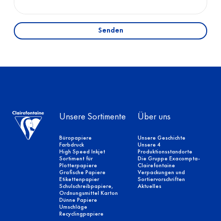
Senden
Unsere Sortimente
Über uns
Büropapiere
Unsere Geschichte
Farbdruck
Unsere 4
High Speed Inkjet
Produktionsstandorte
Sortiment für
Die Gruppe Exacompta-
Plotterpapiere
Clairefontaine
Grafische Papiere
Verpackungen und
Etikettenpapier
Sortiervorschriften
Schulschreibpapiere,
Aktuelles
Ordnungsmittel Karton
Dünne Papiere
Umschläge
Recyclingpapiere