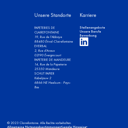
Unsere Standorte
Karriere
Stellenangebote
PAPETERIES DE
Unsere Berufe
CLAIREFONTAINE
Bewerbung
19, Rue de l'Abbaye
88480 Étival-Clairefontaine
EVERBAL
2, Rue d'Avaux
02190 Évergnicourt
PAPETERIE DE MANDEURE
14, Rue de la Papeterie
25350 Mandeure
SCHUT PAPIER
Kabeljauw 2
6866 NE Heelsum - Pays-
Bas
© 2023 Clairefontaine. Alle Rechte vorbehalten.
Allgemeine Nutzungsbestimmungen
Legale Hinweise